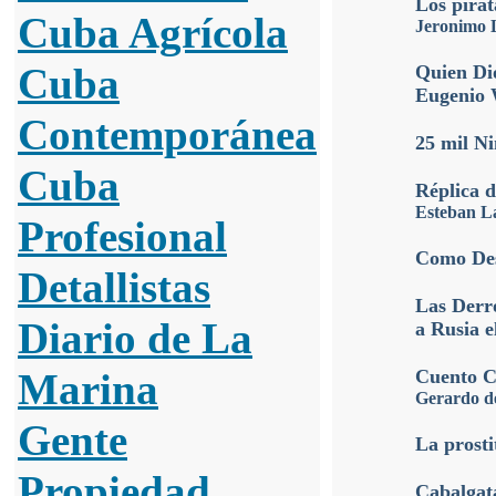
Los pira
Cuba Agrícola
Jeronimo
Cuba
Quien Dio
Eugenio
Contemporánea
25 mil Ni
Cuba
Réplica d
Esteban L
Profesional
Como Des
Detallistas
Las Derr
Diario de La
a Rusia e
Marina
Cuento C
Gerardo de
Gente
La prosti
Propiedad
Cabalgata