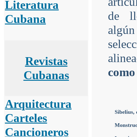
artícu
Literatura
de ll
Cubana
alg
selec
aline
Revistas
como 
Cubanas
Arquitectura
Sibelius
Carteles
Monstru
Cancioneros