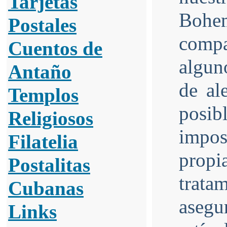
Tarjetas
Bohe
Postales
comp
Cuentos de
algun
Antaño
de al
Templos
posibl
Religiosos
impos
Filatelia
prop
Postalitas
tratam
Cubanas
asegu
Links