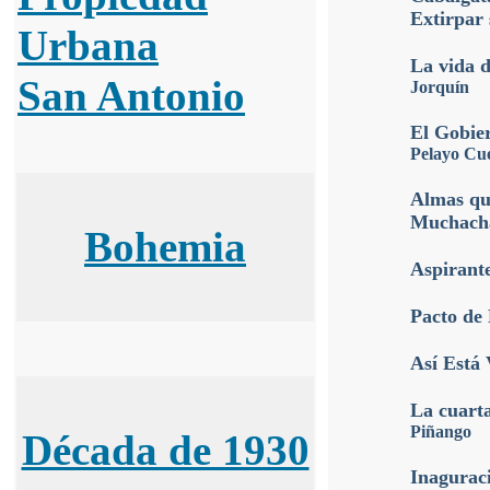
Extirpar 
Urbana
La vida 
San Antonio
Jorquín
El Gobie
Pelayo Cu
Almas que
Muchacha
Bohemia
Aspirant
Pacto de
Así Está 
La cuarta
Piñango
Década de 1930
Inagurac