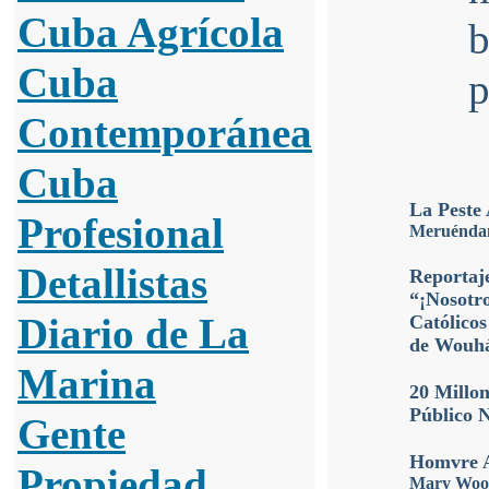
Cuba Agrícola
b
Cuba
p
Contemporánea
Cuba
La Peste
Profesional
Meruénda
Detallistas
Reportaje
“¡Nosotr
Diario de La
Católicos
de Wouh
Marina
20 Millo
Público 
Gente
Homvre A
Propiedad
Mary Woo