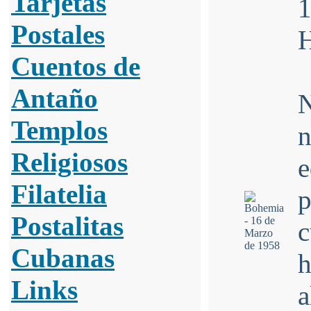
Tarjetas
Postales
H
Cuentos de
Antaño
N
Templos
Religiosos
Filatelia
p
Postalitas
Cubanas
Links
a