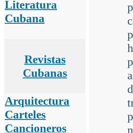
Literatura
p
Cubana
c
p
Revistas
Cubanas
a
d
Arquitectura
Carteles
p
Cancioneros