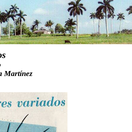
os
o
a Martínez