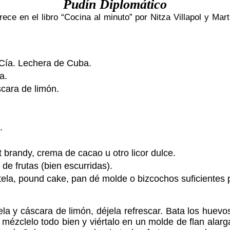
Pudín Diplomático
ece en el libro “Cocina al minuto” por Nitza Villapol y Ma
 Cía. Lechera de Cuba.
a.
scara de limón.
.
t brandy, crema de cacao u otro licor dulce.
 de frutas (bien escurridas).
ela, pound cake, pan dé molde o bizcochos sufi­cientes p
la y cáscara de limón, déjela re­frescar. Bata los huevos 
n), mézclelo todo bien y viértalo en un molde de flan al