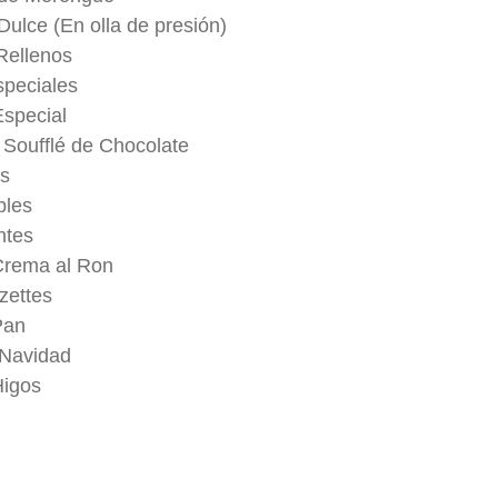
Dulce (En olla de presión)
Rellenos
speciales
Especial
n Soufflé de Chocolate
s
les
ntes
Crema al Ron
zettes
Pan
 Navidad
Higos