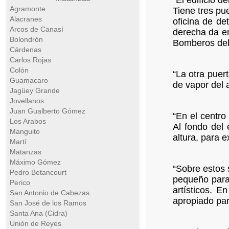
“El edificio 
Agramonte
Tiene tres pu
Alacranes
oficina de de
Arcos de Canasí
derecha da e
Bolondrón
Bomberos del 
Cárdenas
Carlos Rojas
Colón
“La otra puer
Guamacaro
de vapor del 
Jagüey Grande
Jovellanos
Juan Gualberto Gómez
“En el centro
Los Arabos
Al fondo del 
Manguito
altura, para 
Martí
Matanzas
Máximo Gómez
“Sobre estos 
Pedro Betancourt
pequeño para
Perico
artísticos. 
San Antonio de Cabezas
apropiado par
San José de los Ramos
Santa Ana (Cidra)
Unión de Reyes