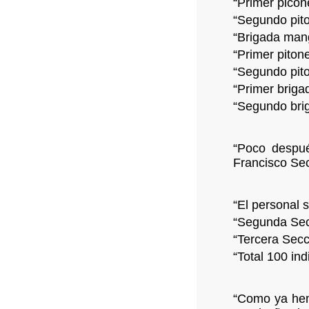
“Primer picon
“Segundo pit
“Brigada mang
“Primer piton
“Segundo pito
“Primer briga
“Segundo bri
“Poco despué
Francisco Sec
“El personal 
“Segunda Secc
“Tercera Secc
“Total 100 ind
“Como ya hem