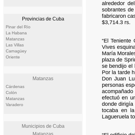
alrededor de
sobrantes de
fabricaron ca
Provincias de Cuba
$3,714.3 rs.
Pinar del Río
La Habana
Matanzas
“El Teniente
Las Villas
Vives esquin
Camagüey
María Morales
Oriente
plaza de Spri
se bendijo el
Por la tarde 
Don Juan Luc
Matanzas
personas espec
Cárdenas
acompañado d
Colón
efectuó en un
Matanzas
donde dirigía
Varadero
tocaba en la
Lagueruela to
Municipios de Cuba
Matanzas