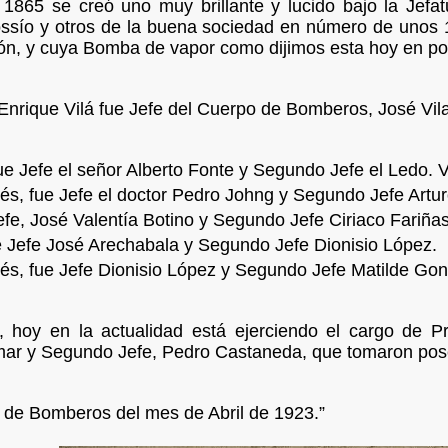
1865 se creó uno muy brillante y lucido bajo la Jefatu
ssío y otros de la buena sociedad en número de unos 1
ión, y cuya Bomba de vapor como dijimos esta hoy en p
nrique Vilá fue Jefe del Cuerpo de Bomberos, José Vila
ue Jefe el señor Alberto Fonte y Segundo Jefe el Ledo. 
s, fue Jefe el doctor Pedro Johng y Segundo Jefe Artur
efe, José Valentía Botino y Segundo Jefe Ciriaco Fariñas
 Jefe José Arechabala y Segundo Jefe Dionisio López.
s, fue Jefe Dionisio López y Segundo Jefe Matilde Gon
o, hoy en la actualidad está ejerciendo el cargo de 
r y Segundo Jefe, Pedro Castaneda, que tomaron posesi
l de Bomberos del mes de Abril de 1923.”