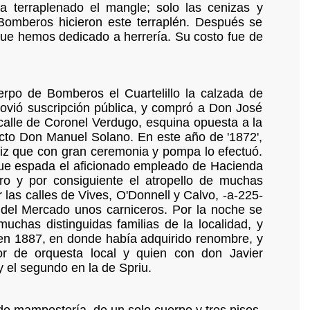
a terraplenado el mangle; solo las cenizas y
omberos hicieron este terraplén. Después se
 que hemos dedicado a herrería. Su costo fue de
erpo de Bomberos el Cuartelillo la calzada de
ovió suscripción pública, y compró a Don José
calle de Coronel Verdugo, esquina opuesta a la
ecto Don Manuel Solano. En este año de '1872',
ñiz que con gran ceremonia y pompa lo efectuó.
 fue espada el aficionado empleado de Hacienda
ro y por consiguiente el atropello de muchas
r las calles de Vives, O'Donnell y Calvo, -a-225-
 del Mercado unos carniceros. Por la noche se
chas distinguidas familias de la localidad, y
 en 1887, en donde había adquirido renombre, y
or de orquesta local y quien con don Javier
y el segundo en la de Spriu.