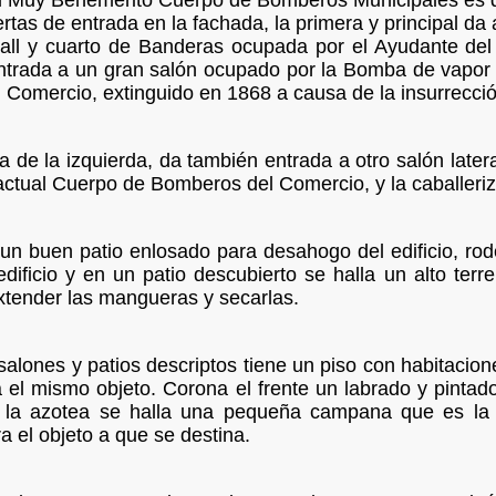
del Muy Benemérito Cuerpo de Bomberos Municipales es d
ertas de entrada en la fachada, la primera y principal da
tall y cuarto de Banderas ocupada por el Ayudante del
ntrada a un gran salón ocupado por la Bomba de vapor 
Comercio, extinguido en 1868 a causa de la insurrecció
ta de la izquierda, da también entrada a otro salón late
actual Cuerpo de Bomberos del Comercio, y la caballeri
 un buen patio enlosado para desahogo del edificio, ro
edificio y en un patio descubierto se halla un alto t
extender las mangueras y secarlas.
salones y patios descriptos tiene un piso con habitacione
 el mismo objeto. Corona el frente un labrado y pinta
En la azotea se halla una pequeña campana que es la 
a el objeto a que se destina.