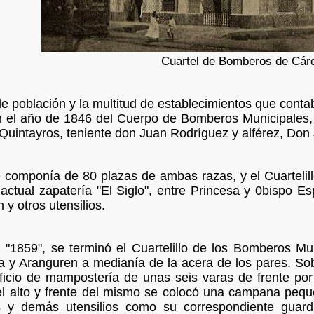
Cuartel de Bomberos de Cár
e población y la multitud de establecimientos que contab
n el año de 1846 del Cuerpo de Bomberos Municipales, c
uintayros, teniente don Juan Rodríguez y alférez, Don 
 componía de 80 plazas de ambas razas, y el Cuartelill
 actual zapatería "El Siglo", entre Princesa y 0bispo
 y otros utensilios.
 "1859", se terminó el Cuartelillo de los Bomberos Mu
a y Aranguren a medianía de la acera de los pares. So
ificio de mampostería de unas seis varas de frente por
el alto y frente del mismo se colocó una campana pequ
 y demás utensilios como su correspondiente guardia