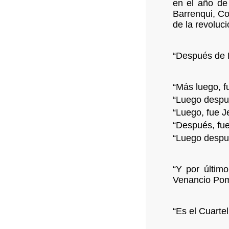
en el año de 
Barrenqui, Co
de la revoluc
“Después de E
“Más luego, f
“Luego despué
“Luego, fue J
“Después, fue
“Luego despué
“Y por últim
Venancio Poma
“Es el Cuarte