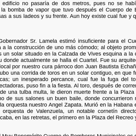
l edificio no pasaría de dos metros, pues no se habí
 la bomba de vapor que tuvo después el Cuerpo de B
sas a sus ladeos y su frente. Aun hoy existe cual fue y
 Gobernador Sr. Lamela estimó insuficiente para el Cu
a a la construcción de uno más cómodo; al objeto prom
 un solar situado en la Calzada de Vives esquina a la 
u donde actualmente se halla el Cuartel. Fue su arquit
 local por nuestro cura párroco don Juan Bautista Echa
hubo una corrida de toros en un solar contiguo, en que
as; un inesperado percance, cual fue la fuga del to
tadoras, puso fin a la fiesta. Al toro, después de corre
e una tulba multa, le dieron muerte frente a la Plaza
o de sus salones un buen baile, donde concurrieron mu
 la orquesta nuestro Angel Zapata. Murió en la Habana
 orquesta de Valenzuela, un notable cornetín direct
caba, en las retretas, el primero en la Plaza del Recreo 