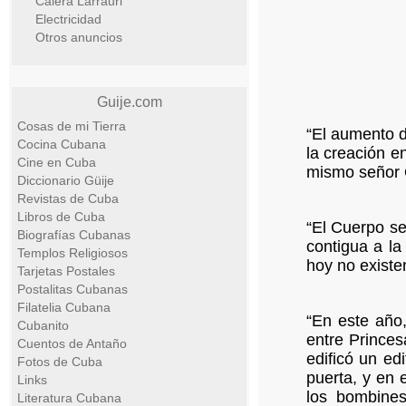
Calera Larrauri
Electricidad
Otros anuncios
Guije.com
Cosas de mi Tierra
“El aumento d
Cocina Cubana
la creación e
Cine en Cuba
mismo señor Q
Diccionario Güije
Revistas de Cuba
Libros de Cuba
“El Cuerpo se
Biografías Cubanas
contigua a la
Templos Religiosos
hoy no existen
Tarjetas Postales
Postalitas Cubanas
Filatelia Cubana
“En este año,
Cubanito
entre Princes
Cuentos de Antaño
edificó un ed
Fotos de Cuba
puerta, y en 
Links
los bombines
Literatura Cubana