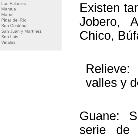
Los Palacios
Existen ta
Mantua
Mariel
Jobero, A
Pinar del Río
San Cristóbal
San Juan y Martínez
Chico, Búf
San Luis
Viñales
Relieve
valles y 
Guane
: S
serie de