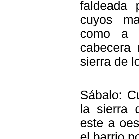
faldeada 
cuyos ma
como a c
cabecera 
sierra de 
Sábalo
: C
la sierra 
este a oes
el barrio 