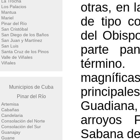
La Trocha
otras, en 
Los Palacios
Mantua
de tipo c
Mariel
Pinar del Río
San Cristóbal
del Obispo
San Diego de los Baños
San Juan y Martínez
parte pa
San Luis
Santa Cruz de los Pinos
Valle de Viñales
término.
Viñales
magnífic
Municipios de Cuba
principal
Pinar del Río
Guadiana,
Artemisa
Cabañas
Candelaria
arroyos 
Consolación del Norte
Consolación del Sur
Sabana de 
Guanajay
Guane