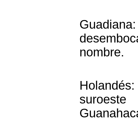
Guadiana
desemboca
nombre.
Holandés
suroest
Guanahaca