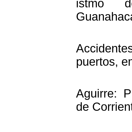
istmo 
Guanahaca
Accident
puertos, e
Aguirre
: P
de Corrien