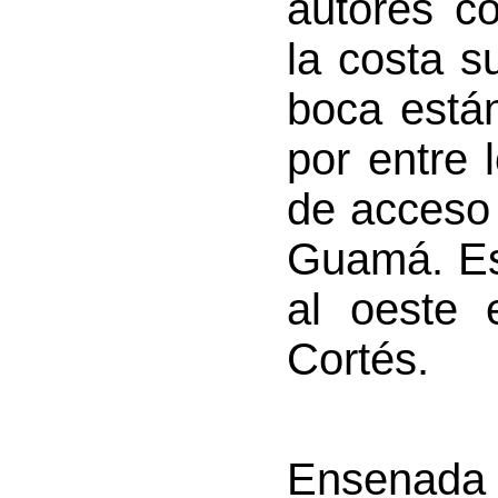
autores c
la costa s
boca está
por entre 
de acceso 
Guamá. Es
al oeste 
Cortés.
Ensenada