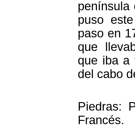
península
puso este
paso en 17
que lleva
que iba a 
del cabo d
Piedras
: 
Francés.