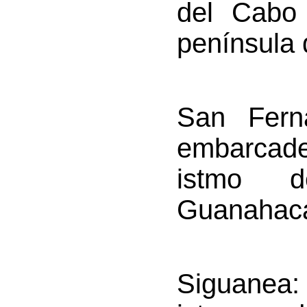
del Cabo 
península
San Fern
embarcad
istmo 
Guanahaca
Siguanea
: