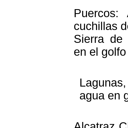
Puercos
: 
cuchillas 
Sierra de
en el golf
Lagunas,
agua en g
Alcatraz C