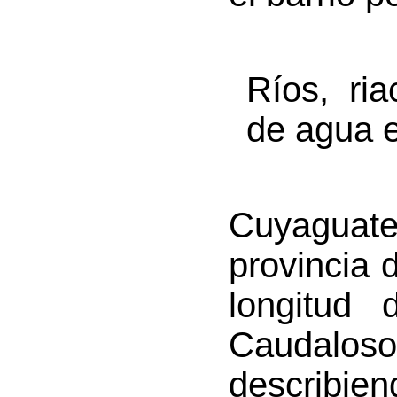
Ríos, ri
de agua e
Cuyaguate
provincia 
longitud 
Caudalos
describie