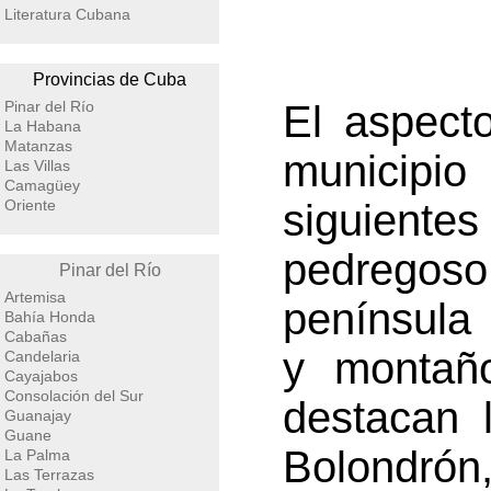
Literatura Cubana
Provincias de Cuba
Pinar del Río
El aspecto
La Habana
Matanzas
municipi
Las Villas
Camagüey
Oriente
siguientes
pedregoso
Pinar del Río
Artemisa
península
Bahía Honda
Cabañas
y montañ
Candelaria
Cayajabos
Consolación del Sur
destacan 
Guanajay
Guane
Bolondrón,
La Palma
Las Terrazas