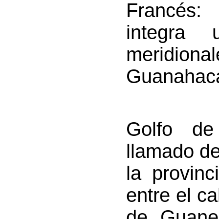
Francés
:
integra
meridion
Guanahaca
Golfo de
llamado de
la provinc
entre el c
de Guane