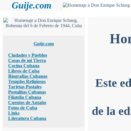
Guije.com
Hom
Guije.com
Ciudades y Pueblos
Cosas de mi Tierra
Cocina Cubana
Libros de Cuba
Biografías Cubanas
Este ed
Templos Religiosos
Tarjetas Postales
Postalitas Cubanas
Filatelia Cubana
Cuentos de Antaño
de la e
Fotos de Cuba
Links
Literatura Cubana