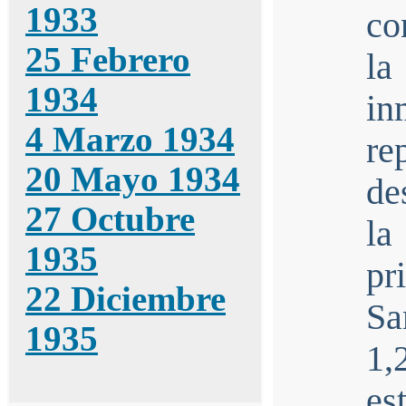
1933
co
25 Febrero
la
1934
i
4 Marzo 1934
r
20 Mayo 1934
de
27 Octubre
l
1935
pr
22 Diciembre
Sa
1935
1,
es