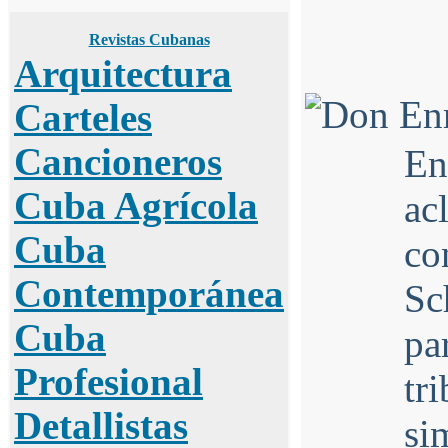
Revistas Cubanas
Arquitectura
Carteles
Cancioneros
E
Cuba Agrícola
a
Cuba
co
Contemporánea
Sc
Cuba
pa
Profesional
tr
Detallistas
s