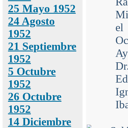
Ra
25 Mayo 1952
Mi
24 Agosto
el
1952
Oc
21 Septiembre
Ay
1952
Dr
5 Octubre
Ed
1952
Ig
26 Octubre
Ib
1952
14 Diciembre