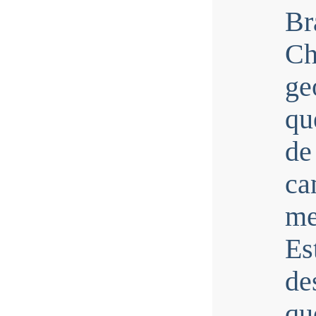
Br
Ch
ge
qu
de
ca
me
E
de
q