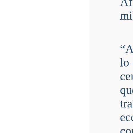
Af
mi
“A
lo
c
qu
tr
ec
co