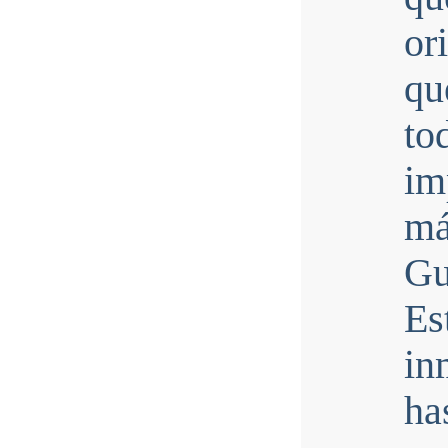
or
qu
to
im
m
Gu
Es
in
ha