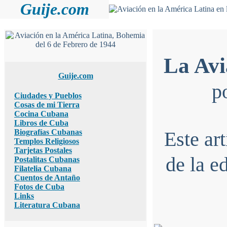
Guije.com
La Avi
Guije.com
p
Ciudades y Pueblos
Cosas de mi Tierra
Cocina Cubana
Libros de Cuba
Biografías Cubanas
Este ar
Templos Religiosos
Tarjetas Postales
de la e
Postalitas Cubanas
Filatelia Cubana
Cuentos de Antaño
Fotos de Cuba
Links
Literatura Cubana