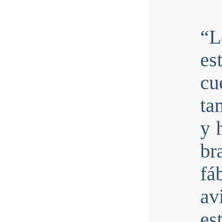
“L
es
cu
ta
y 
br
fá
av
e