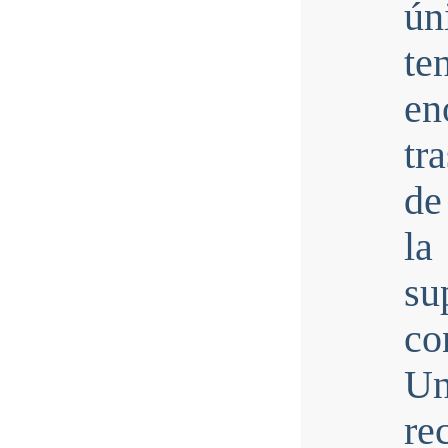
ún
te
e
tr
de
la
su
co
Un
re