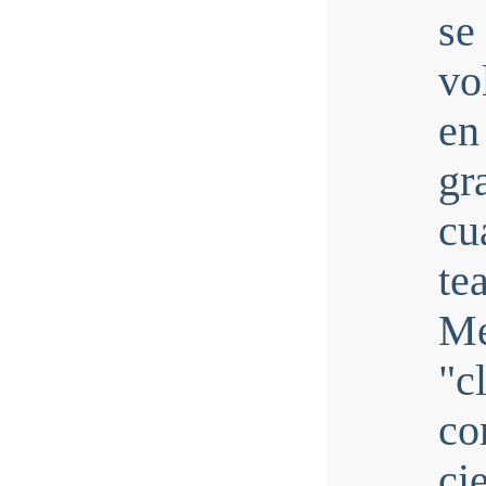
se
vo
en
g
cu
te
Me
"c
co
ci