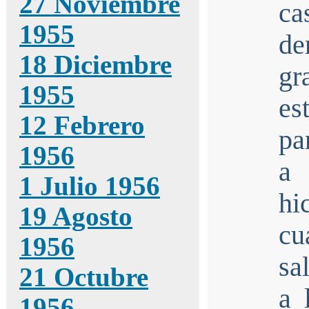
27 Noviembre
ca
1955
de
18 Diciembre
gr
1955
es
12 Febrero
pa
1956
a 
1 Julio 1956
hi
19 Agosto
cu
1956
sa
21 Octubre
a 
1956