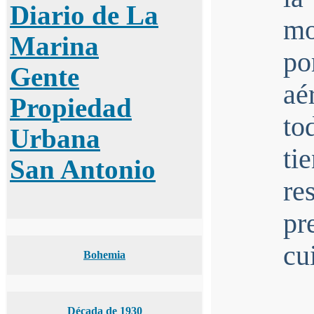
Diario de La
mo
Marina
po
Gente
aé
Propiedad
to
Urbana
ti
San Antonio
re
pr
cu
Bohemia
Década de 1930