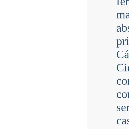
fé
ma
a
pr
Cá
C
co
co
se
ca