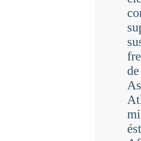
co
su
su
fr
de
As
At
mi
és