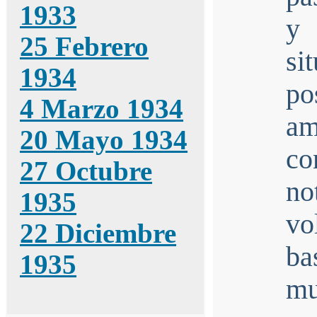
1933
y
25 Febrero
si
1934
po
4 Marzo 1934
am
20 Mayo 1934
c
27 Octubre
no
1935
vo
22 Diciembre
ba
1935
m