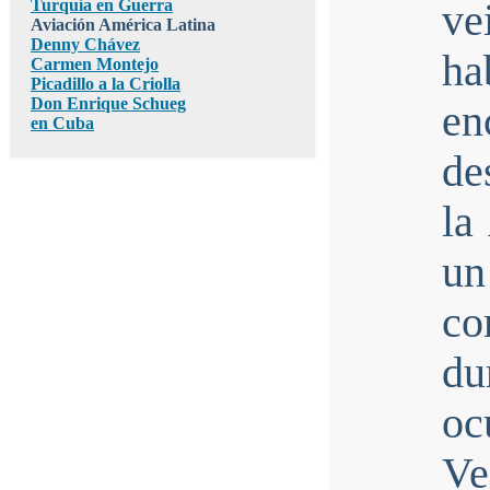
Turquía en Guerra
ve
Aviación América Latina
Denny Chávez
ha
Carmen Montejo
Picadillo a la Criolla
Don Enrique Schueg
en
en Cuba
de
la
un
co
du
oc
Ve