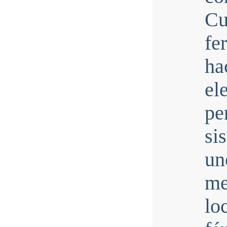
Cu
fe
ha
e
pe
si
un
m
lo