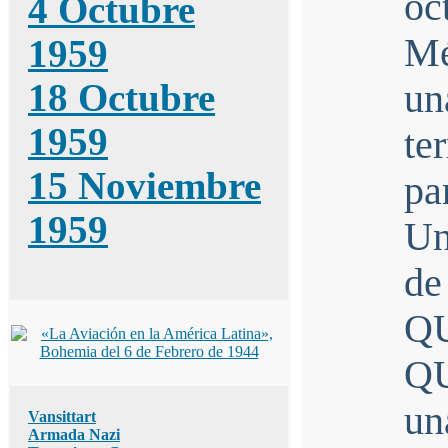
oc
4 Octubre
Mé
1959
18 Octubre
u
1959
te
15 Noviembre
pa
1959
Un
de
Q
Q
un
Vansittart
Armada Nazi