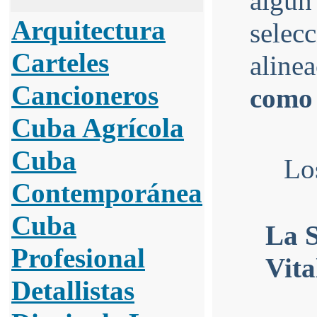
alg
Arquitectura
selec
Carteles
aline
Cancioneros
como 
Cuba Agrícola
Cuba
Los
Contemporánea
Cuba
La S
Profesional
Vita
Detallistas