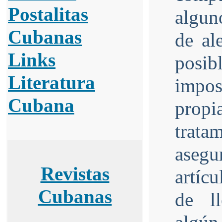
Postalitas
algun
Cubanas
de al
Links
posibl
Literatura
impos
Cubana
prop
tratam
asegu
Revistas
artícu
Cubanas
de ll