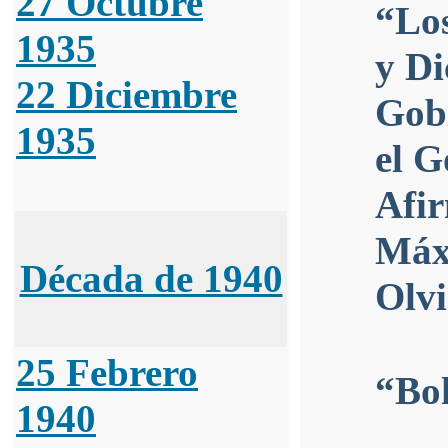
27 Octubre
“Los
1935
y Di
22 Diciembre
Gobi
1935
el G
Afir
Máx
Década de 1940
Olv
25 Febrero
“Bo
1940