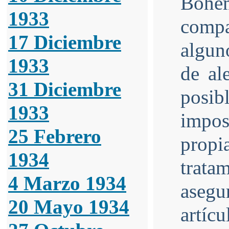
Bohe
1933
comp
17 Diciembre
algun
1933
de al
31 Diciembre
posibl
1933
impos
25 Febrero
prop
1934
tratam
4 Marzo 1934
asegu
20 Mayo 1934
artícu