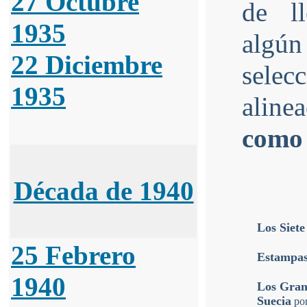
27 Octubre
de ll
1935
alg
22 Diciembre
selec
1935
aline
como 
Década de 1940
Los Siete
25 Febrero
Estampas
1940
Los Gran
Suecia
po