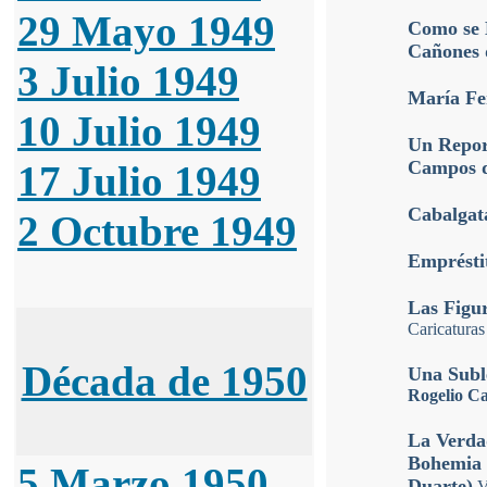
29 Mayo 1949
Como se 
Cañones 
3 Julio 1949
María Fe
10 Julio 1949
Un Repor
Campos 
17 Julio 1949
Cabalgata
2 Octubre 1949
Empréstit
Las Figu
Caricatura
Década de 1950
Una Subl
Rogelio C
La Verda
Bohemia p
5 Marzo 1950
Duarte)
Ve