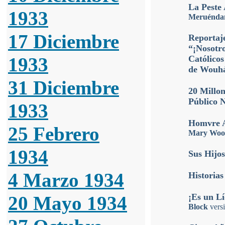
La Peste
1933
Meruénda
17 Diciembre
Reportaje
“¡Nosotr
1933
Católicos
de Wouh
31 Diciembre
20 Millo
Público 
1933
Homvre A
25 Febrero
Mary Woo
1934
Sus Hijos
4 Marzo 1934
Historias
¡Es un Lí
20 Mayo 1934
Block
vers