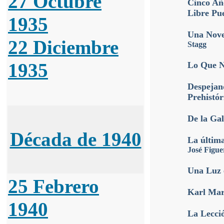
27 Octubre
Cinco Añ
Libre Pu
1935
Una Nove
22 Diciembre
Stagg
1935
Lo Que N
Despejan
Prehistór
De la Ga
Década de 1940
La últim
José Figue
Una Luz 
25 Febrero
Karl Ma
1940
La Lecció