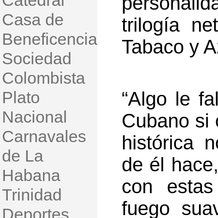
Catedral
personali
Casa de
trilogía n
Beneficencia
Tabaco y A
Sociedad
Colombista
Plato
“Algo le fa
Nacional
Cubano si 
Carnavales
histórica 
de La
de él hace,
Habana
con estas
Trinidad
fuego suav
Deportes