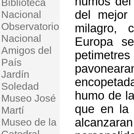
humos del
Biblioteca
del mejor 
Nacional
Observatorio
milagro, 
Nacional
Europa se
Amigos del
petimetre
País
pavonea
Jardín
encopetada
Soledad
humo de la
Museo José
que en la 
Martí
alcanzara
Museo de la