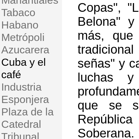
Manantiales
Copas", "
Tabaco
Belona" y 
Habano
más, que 
Metrópoli
tradicion
Azucarera
Cuba y el
señas" y ca
café
luchas y
Industria
profundame
Esponjera
que se s
Plaza de la
República
Catedral
Soberana.
Tribunal