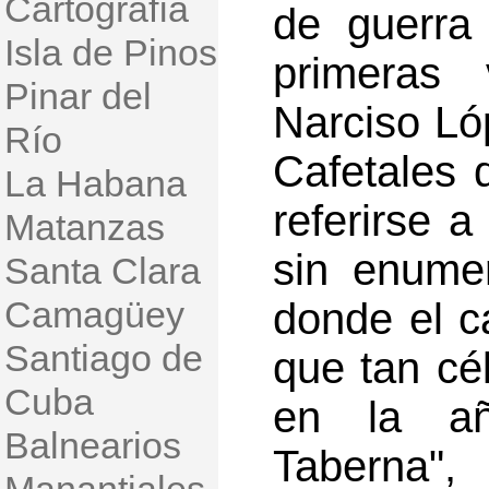
Cartografía
de guerra
Isla de Pinos
primeras 
Pinar del
Narciso Lóp
Río
Cafetales 
La Habana
referirse a
Matanzas
sin enume
Santa Clara
Camagüey
donde el c
Santiago de
que tan cé
Cuba
en la a
Balnearios
Taberna"