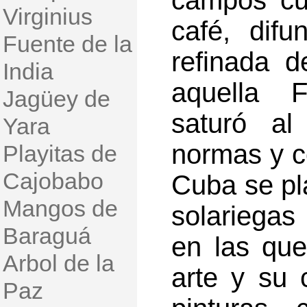
campos cub
Virginius
café, difu
Fuente de la
refinada 
India
aquella F
Jagüey de
saturó a
Yara
normas y 
Playitas de
Cajobabo
Cuba se pl
Mangos de
solariegas
Baraguá
en las que
Arbol de la
arte y su 
Paz