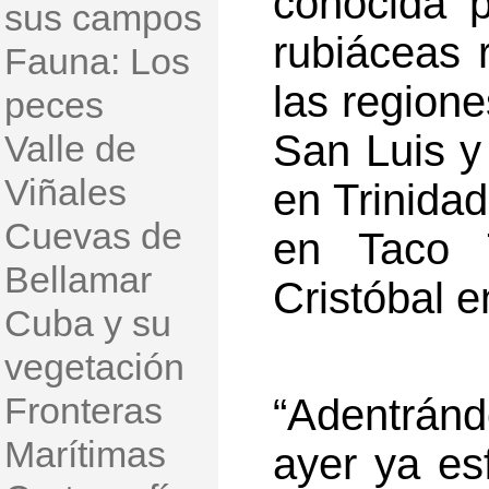
conocida p
sus campos
rubiáceas 
Fauna: Los
las region
peces
San Luis y
Valle de
Viñales
en Trinidad
Cuevas de
en Taco 
Bellamar
Cristóbal e
Cuba y su
vegetación
Fronteras
“Adentrán
Marítimas
ayer ya es