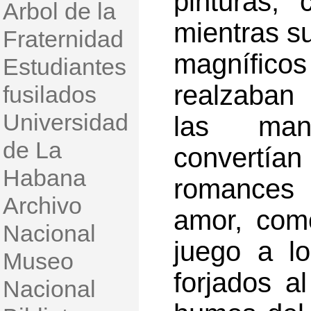
pinturas, 
Arbol de la
mientras su
Fraternidad
magníficos
Estudiantes
realzaban 
fusilados
Universidad
las man
de La
convertía
Habana
romances 
Archivo
amor, com
Nacional
juego a l
Museo
forjados a
Nacional