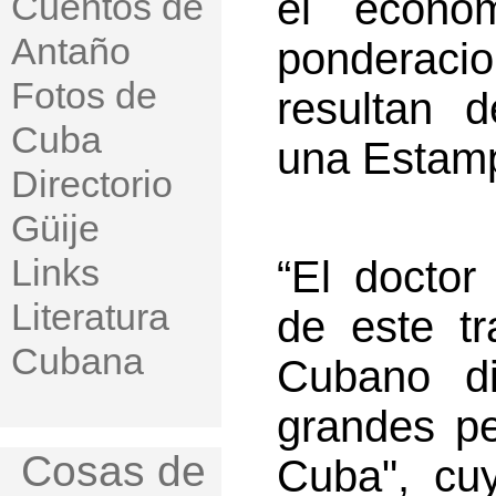
el económ
Cuentos de
Antaño
ponderac
Fotos de
resultan d
Cuba
una Estam
Directorio
Güije
Links
“El doctor
Literatura
de este tr
Cubana
Cubano d
grandes pe
Cosas de
Cuba", cu