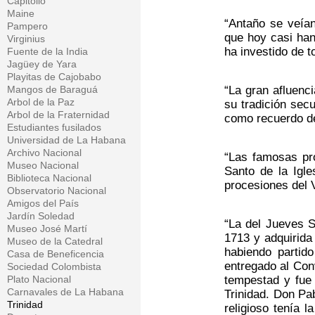
Capitolio
Maine
“Antaño se veía
Pampero
que hoy casi han
Virginius
ha investido de t
Fuente de la India
Jagüey de Yara
Playitas de Cajobabo
Mangos de Baraguá
“La gran afluenci
Arbol de la Paz
su tradición sec
Arbol de la Fraternidad
como recuerdo de
Estudiantes fusilados
Universidad de La Habana
Archivo Nacional
“Las famosas pro
Museo Nacional
Santo de la Igle
Biblioteca Nacional
procesiones del 
Observatorio Nacional
Amigos del País
Jardín Soledad
“La del Jueves S
Museo José Martí
1713 y adquirida
Museo de la Catedral
habiendo partid
Casa de Beneficencia
entregado al Con
Sociedad Colombista
Plato Nacional
tempestad y fue 
Carnavales de La Habana
Trinidad. Don Pab
Trinidad
religioso tenía 