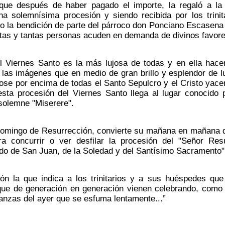
o que después de haber pagado el importe, la regaló a la
na solemnísima procesión y siendo recibida por los trini
ndo la bendición de parte del párroco don Ponciano Escasena
antas y tantas personas acuden en demanda de divinos favore
l Viernes Santo es la más lujosa de todas y en ella hacen 
n las imágenes que en medio de gran brillo y esplendor de l
ose por encima de todas el Santo Sepulcro y el Cristo yacen
sta procesión del Viernes Santo llega al lugar conocido 
 solemne "Miserere".
Domingo de Resurrección, convierte su mañana en mañana de
a concurrir o ver desfilar la procesión del "Señor Resu
ido de San Juan, de la Soledad y del Santísimo Sacramento"
ón la que indica a los trinitarios y a sus huéspedes que
e de generación en generación vienen celebrando, como u
nzas del ayer que se esfuma lentamente...”