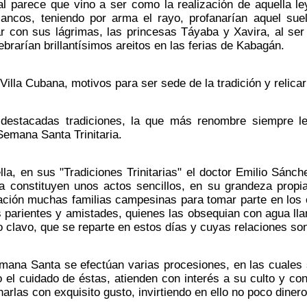
al parece que vino a ser como la realización de aquella l
ancos, teniendo por arma el rayo, profanarían aquel sue
r con sus lágrimas, las princesas Táyaba y Xavira, al ser
rarían brillantísimos areitos en las ferias de Kabagán.
Villa Cubana, motivos para ser sede de la tradición y relicar
destacadas tradiciones, la que más renombre siempre le 
 Semana Santa Trinitaria.
lla, en sus "Tradiciones Trinitarias" el doctor Emilio Sánc
constituyen unos actos sencillos, en su grandeza propia 
ación muchas familias campesinas para tomar parte en los 
us parientes y amistades, quienes las obsequian con agua l
 clavo, que se reparte en estos días y cuyas relaciones son
emana Santa se efectúan varias procesiones, en las cuales
o el cuidado de éstas, atienden con interés a su culto y c
arlas con exquisito gusto, invirtiendo en ello no poco dinero