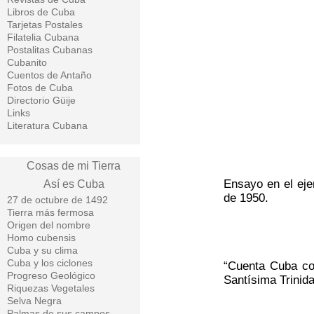
Libros de Cuba
Tarjetas Postales
Filatelia Cubana
Postalitas Cubanas
Cubanito
Cuentos de Antaño
Fotos de Cuba
Directorio Güije
Links
Literatura Cubana
Cosas de mi Tierra
Ensayo en el eje
Así es Cuba
de 1950.
27 de octubre de 1492
Tierra más fermosa
Origen del nombre
Homo cubensis
Cuba y su clima
Cuba y los ciclones
“Cuenta Cuba con
Progreso Geológico
Santísima Trinida
Riquezas Vegetales
Selva Negra
Palmas de sus campos