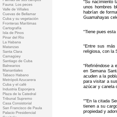
“Su nacimiento t
Fauna: Los peces
unos hombres bl
Valle de Viñales
habrían de forma
Cuevas de Bellamar
Guamahayas celeb
Cuba y su vegetación
Fronteras Marítimas
Cartografía
“Tiene pues esta 
Isla de Pinos
Pinar del Río
La Habana
“Entre sus más 
Matanzas
religiosa, con la
Santa Clara
Camagüey
Santiago de Cuba
“Refiriéndose a e
Balnearios
Manantiales
en Semana Santa 
Tabaco Habano
acuden a la pobl
Metrópoli Azucarera
para visitar a s
Cuba y el café
azúcar y canela o
Industria Esponjera
Plaza de la Catedral
Tribunal Supremo
“"En la citada S
Casa Consistorial
tienen a su carg
San Francisco de Paula
propiedad y adorn
Palacio Presidencial