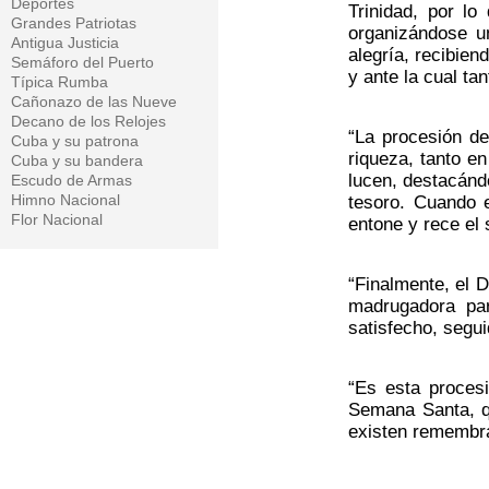
Deportes
Trinidad, por l
Grandes Patriotas
organizándose u
Antigua Justicia
alegría, recibie
Semáforo del Puerto
y ante la cual t
Típica Rumba
Cañonazo de las Nueve
Decano de los Relojes
“La procesión de
Cuba y su patrona
riqueza, tanto e
Cuba y su bandera
lucen, destacánd
Escudo de Armas
Himno Nacional
tesoro. Cuando e
Flor Nacional
entone y rece el
“Finalmente, el 
madrugadora par
satisfecho, segu
“Es esta procesi
Semana Santa, qu
existen remembra