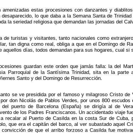
n amenizadas estas procesiones con danzantes y diablit
 desaparecido, lo que daba a la Semana Santa de Trinidad 
oda la seriedad religiosa que demandan las jornadas del Calv
a de turistas y visitantes, tanto nacionales como extranjer
ular, tan digna como real, obliga a que en el Domingo de 
 aquellos días, todos demandan para sus hogares, cual si se
cesiones guardan este orden que jamás falla: la del Mart
sia Parroquial de la Santísima Trinidad, sita en la parte
Viernes Santo y del Domingo de Resurrección.
anto se ve presidida por el famoso y milagroso Cristo de 
 por don Nicolás de Pablos Verdes, por unos 800 escudos d
o del puerto de Barcelona (España) se dirigía al de Ver
vento de los Padres Franciscanos. Un accidentado viaje fue 
a recalar al Puerto de Casilda en la costa Sur de Cuba, 
lo, que era el capitán del barco, al ver subastado aquel Cr
la convicción de que el arribo forzoso a Casilda fue moti