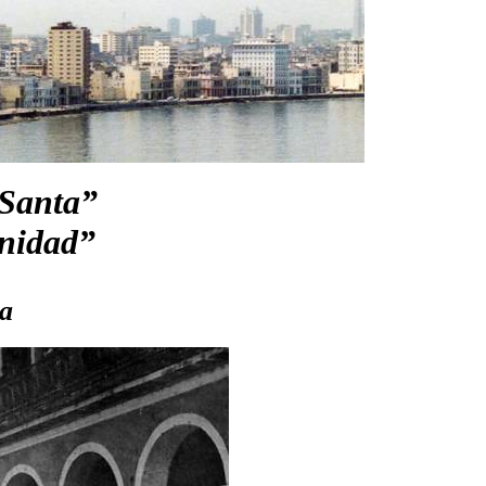
Santa”
inidad”
ra