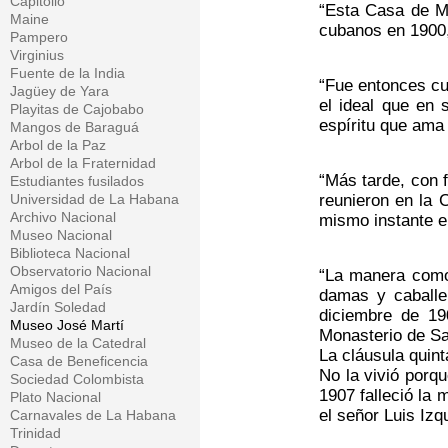
Capitolio
“Esta Casa de Ma
Maine
cubanos en 1900,
Pampero
Virginius
Fuente de la India
“Fue entonces cua
Jagüey de Yara
el ideal que en 
Playitas de Cajobabo
espíritu que ama e
Mangos de Baraguá
Arbol de la Paz
Arbol de la Fraternidad
“Más tarde, con 
Estudiantes fusilados
Universidad de La Habana
reunieron en la 
Archivo Nacional
mismo instante e
Museo Nacional
Biblioteca Nacional
Observatorio Nacional
“La manera como 
Amigos del País
damas y caballer
Jardín Soledad
diciembre de 19
Museo José Martí
Monasterio de Sa
Museo de la Catedral
La cláusula quin
Casa de Beneficencia
No la vivió porq
Sociedad Colombista
1907 falleció la 
Plato Nacional
el señor Luis Izq
Carnavales de La Habana
Trinidad