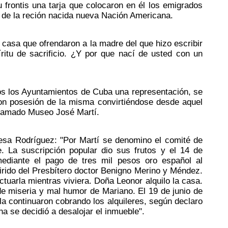
frontis una tarja que colocaron en él los emigrados
 de la reción nacida nueva Nación Americana.
 casa que ofrendaron a la madre del que hizo escribir
itu de sacrificio. ¿Y por que nací de usted con un
os los Ayuntamientos de Cuba una representación, se
on posesión de la misma convirtiéndose desde aquel
 llamado Museo José Martí.
Mesa Rodríguez: "Por Martí se denomino el comité de
. La suscripción popular dio sus frutos y el 14 de
mediante el pago de tres mil pesos oro español al
irido del Presbítero doctor Benigno Merino y Méndez.
tuarla mientras viviera. Doña Leonor alquilo la casa.
de miseria y mal humor de Mariano. El 19 de junio de
lla continuaron cobrando los alquileres, según declaro
na se decidió a desalojar el inmueble".