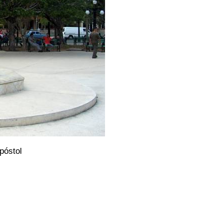
póstol