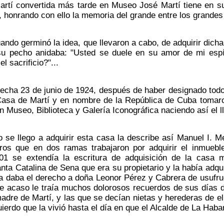
rtí convertida más tarde en Museo José Martí tiene en su 
 honrando con ello la memoria del grande entre los grandes
ndo germinó la idea, que llevaron a cabo, de adquirir dicha
su pecho anidaba: "Usted se duele en su amor de mi espír
l sacrificio?"...
fecha 23 de junio de 1924, después de haber designado tod
Casa de Martí y en nombre de la República de Cuba tomar
n Museo, Biblioteca y Galería Iconográfica naciendo así el
se llego a adquirir esta casa la describe así Manuel I. 
os que en dos ramas trabajaron por adquirir el inmueble
01 se extendía la escritura de adquisición de la casa 
nta Catalina de Sena que era su propietario y la había adqu
ta daba el derecho a doña Leonor Pérez y Cabrera de usufruc
ue acaso le traía muchos dolorosos recuerdos de sus días 
madre de Martí, y las que se decían nietas y herederas de e
uierdo que la vivió hasta el día en que el Alcalde de La Haba