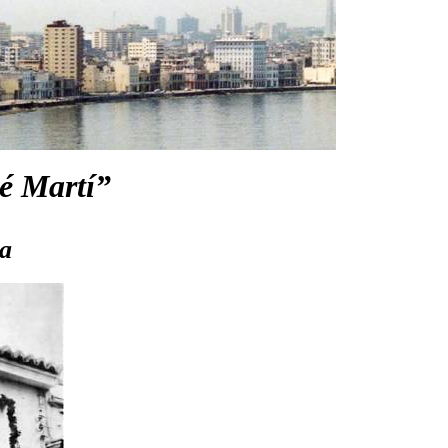
é Martí”
ra