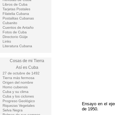
Libros de Cuba
Tarjetas Postales
Filatelia Cubana
Postalitas Cubanas
Cubanito
Cuentos de Antaño
Fotos de Cuba
Directorio Güije
Links
Literatura Cubana
Cosas de mi Tierra
Así es Cuba
27 de octubre de 1492
Tierra más fermosa
Origen del nombre
Homo cubensis
Cuba y su clima
Cuba y los ciclones
Progreso Geológico
Ensayo en el eje
Riquezas Vegetales
de 1950.
Selva Negra
Palmas de sus campos