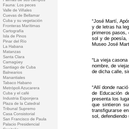
Fauna: Los peces
Valle de Viñales
Cuevas de Bellamar
Cuba y su vegetación
“José Martí, Apó
Fronteras Marítimas
y de letras ha le
Cartografía
primeros pasos, 
Isla de Pinos
sol y de poesía,
Pinar del Río
Museo José Mart
La Habana
Matanzas
Santa Clara
“La vieja casona 
Camagüey
nombre, de vieja
Santiago de Cuba
de dicha calle, s
Balnearios
Manantiales
Tabaco Habano
“Allí donde nació
Metrópoli Azucarera
de Educación de
Cuba y el café
Industria Esponjera
presenta los lug
Plaza de la Catedral
que sintieron s
Tribunal Supremo
transfigurarse e
Casa Consistorial
sol, defendiendo 
San Francisco de Paula
Palacio Presidencial