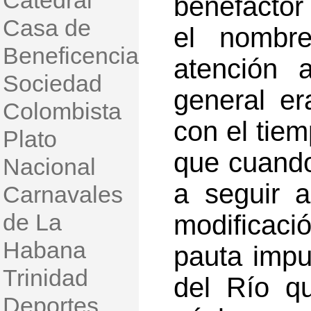
Catedral
benefactor 
Casa de
el nombre
Beneficencia
atención 
Sociedad
general er
Colombista
con el tie
Plato
que cuando 
Nacional
a seguir a
Carnavales
de La
modificac
Habana
pauta impu
Trinidad
del Río q
Deportes