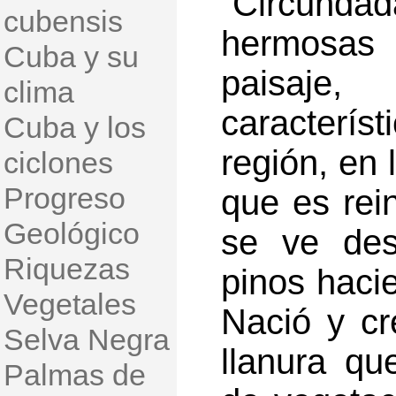
“Circundad
cubensis
hermosas
Cuba y su
paisaje
clima
caracterí
Cuba y los
región, en 
ciclones
Progreso
que es rei
Geológico
se ve des
Riquezas
pinos haci
Vegetales
Nació y cr
Selva Negra
llanura qu
Palmas de