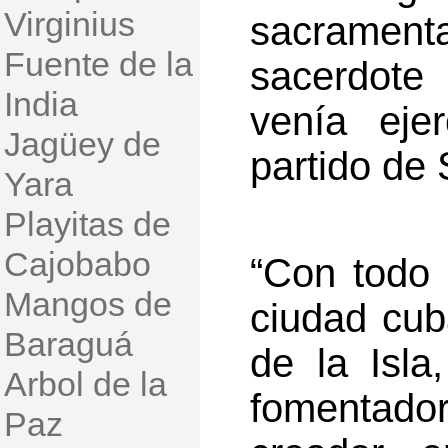
Virginius
sacrament
Fuente de la
sacerdote
India
venía eje
Jagüey de
partido de
Yara
Playitas de
Cajobabo
“Con todo 
Mangos de
ciudad cub
Baraguá
de la Isla
Arbol de la
fomentado
Paz