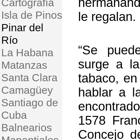
hermanánd
Cartografía
Isla de Pinos
le regalan.
Pinar del
Río
“Se puede
La Habana
surge a la
Matanzas
tabaco, en
Santa Clara
Camagüey
hablar a l
Santiago de
encontrad
Cuba
1578 Franc
Balnearios
Concejo d