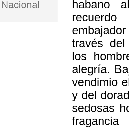
habano a
Nacional
recuerdo 
embajador
través de
los hombr
alegría. Ba
vendimio el
y del dora
sedosas ho
fraganci