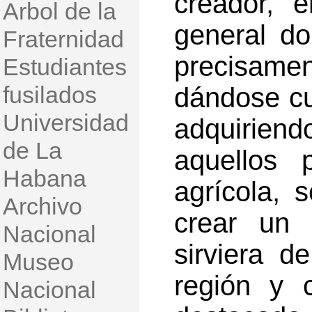
creador, 
Arbol de la
general do
Fraternidad
precisame
Estudiantes
fusilados
dándose cu
Universidad
adquiriend
de La
aquellos 
Habana
agrícola, 
Archivo
crear un 
Nacional
sirviera d
Museo
región y 
Nacional