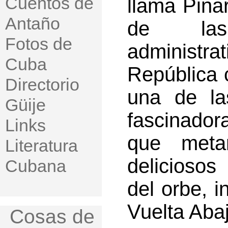
Cuentos de
llama Pinar
Antaño
de la
Fotos de
administr
Cuba
República 
Directorio
una de la
Güije
fascinador
Links
que meta
Literatura
deliciosos
Cubana
del orbe, 
Vuelta Abaj
Cosas de