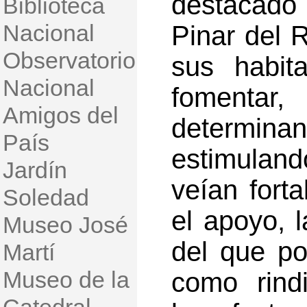
destacado
Biblioteca
Nacional
Pinar del R
Observatorio
sus habit
Nacional
fomenta
Amigos del
determinand
País
estimulan
Jardín
veían fort
Soledad
el apoyo, l
Museo José
del que po
Martí
Museo de la
como rind