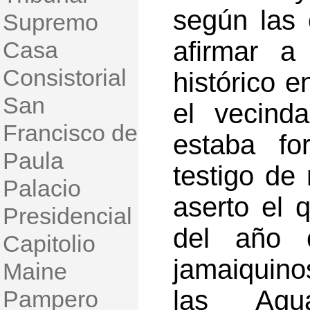
según las 
Supremo
afirmar a
Casa
Consistorial
histórico 
San
el vecind
Francisco de
estaba fo
Paula
testigo de
Palacio
aserto el 
Presidencial
del año c
Capitolio
jamaiquino
Maine
las Ag
Pampero