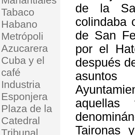
Manantiales
de la S
Tabaco
colindaba 
Habano
de San Fe
Metrópoli
por el Ha
Azucarera
Cuba y el
después de
café
asuntos 
Industria
Ayuntamien
Esponjera
aquellas 
Plaza de la
denominá
Catedral
Taironas 
Tribunal