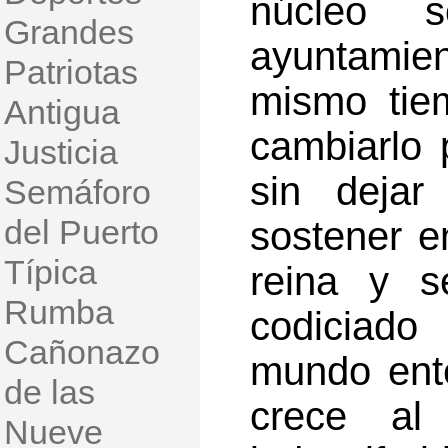
núcleo s
Grandes
ayuntamie
Patriotas
mismo tiem
Antigua
cambiarlo 
Justicia
sin dejar
Semáforo
del Puerto
sostener e
Típica
reina y s
Rumba
codiciado
Cañonazo
mundo ente
de las
crece al
Nueve