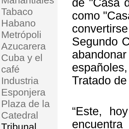
Manantiales
de "Casa d
Tabaco
como "Casa
Habano
convertirse
Metrópoli
Segundo Ca
Azucarera
abandona
Cuba y el
españoles
café
Tratado de 
Industria
Esponjera
Plaza de la
“Este, ho
Catedral
encuentra
Tribunal