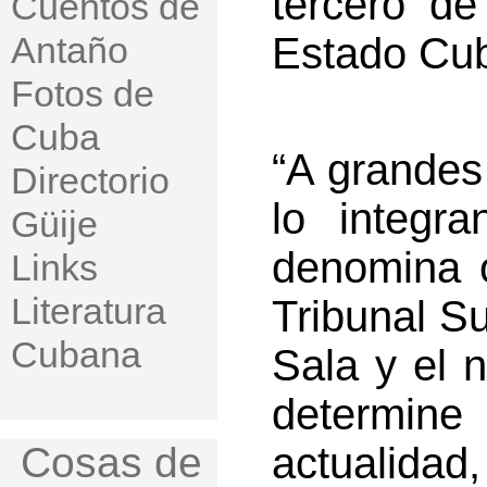
tercero de
Cuentos de
Antaño
Estado Cu
Fotos de
Cuba
“A grandes
Directorio
lo integr
Güije
denomina o
Links
Literatura
Tribunal S
Cubana
Sala y el 
determi
Cosas de
actualidad,