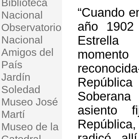
Biblioteca
“Cuando en 
Nacional
año 1902 
Observatorio
Estrella 
Nacional
Amigos del
moment
País
reconocida
Jardín
República
Soledad
Soberana 
Museo José
asiento 
Martí
República
Museo de la
radicó al