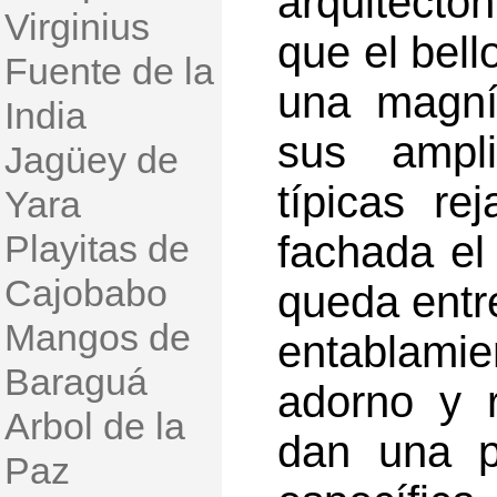
arquitectón
Virginius
que el bell
Fuente de la
una magníf
India
sus ampl
Jagüey de
típicas r
Yara
Playitas de
fachada el
Cajobabo
queda entre
Mangos de
entablami
Baraguá
adorno y 
Arbol de la
dan una pe
Paz