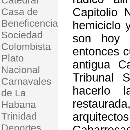
Catedral
Capitolio 
Casa de
Beneficencia
hemiciclo
Sociedad
son hoy s
Colombista
entonces c
Plato
antigua C
Nacional
Tribunal 
Carnavales
hacerlo l
de La
restaurada
Habana
arquitec
Trinidad
Deportes
Cabarrocas