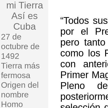
mi Tierra
Así es
“Todos su
Cuba
por el Pr
27 de
pero tanto
octubre de
como los 
1492
con anter
Tierra más
Primer Mag
fermosa
Origen del
Pleno de
nombre
posterior
Homo
selección 