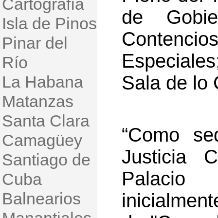
Cartografía
de Gobi
Isla de Pinos
Contencio
Pinar del
Especiales;
Río
Sala de lo 
La Habana
Matanzas
Santa Clara
“Como se
Camagüey
Justicia 
Santiago de
Palacio
Cuba
Balnearios
inicialmen