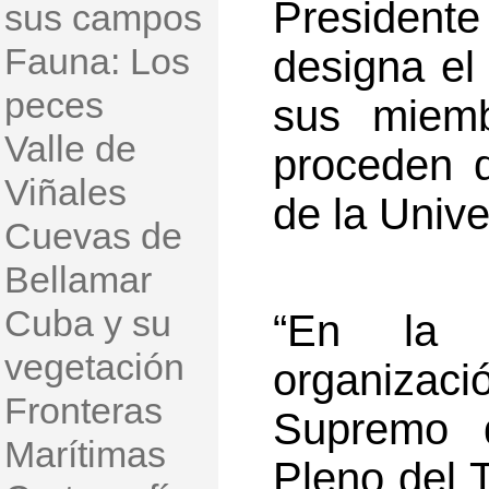
Presidente 
sus campos
Fauna: Los
designa el
peces
sus miemb
Valle de
proceden 
Viñales
de la Univ
Cuevas de
Bellamar
Cuba y su
“En la a
vegetación
organizac
Fronteras
Supremo d
Marítimas
Pleno del 