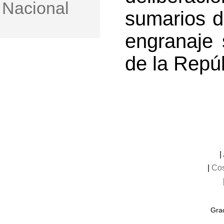
Nacional
sumarios d
engranaje s
de la Repú
|
|
Cos
Grac