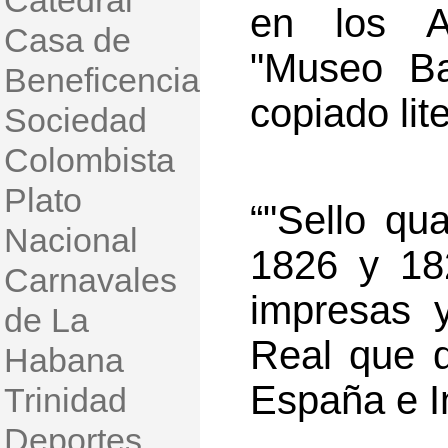
Catedral
en los A
Casa de
"Museo Ba
Beneficencia
copiado lit
Sociedad
Colombista
Plato
“"Sello qua
Nacional
1826 y 182
Carnavales
impresas 
de La
Real que d
Habana
España e I
Trinidad
Deportes