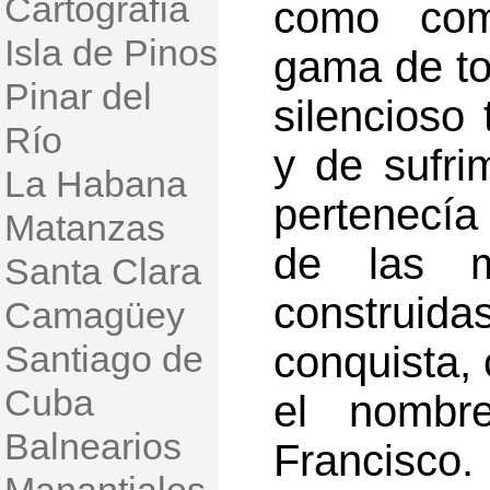
Cartografía
como com
Isla de Pinos
gama de tor
Pinar del
silencioso
Río
y de sufri
La Habana
pertenecía
Matanzas
de las má
Santa Clara
construi
Camagüey
Santiago de
conquista, 
Cuba
el nombr
Balnearios
Francisco.