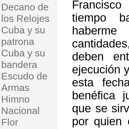
Francisco
Decano de
tiempo b
los Relojes
haberm
Cuba y su
patrona
cantidade
Cuba y su
deben ent
bandera
ejecución y
Escudo de
esta fech
Armas
benéfica j
Himno
que se sir
Nacional
por quien 
Flor