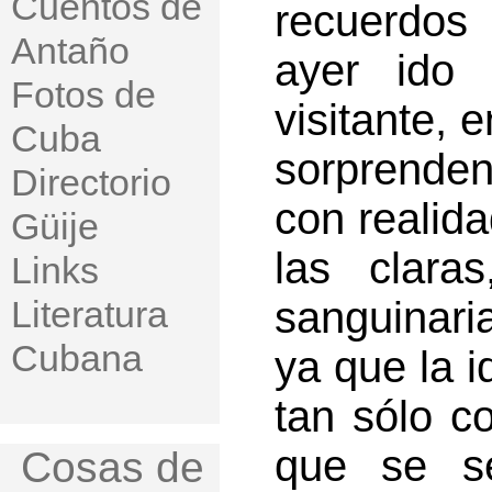
Cuentos de
recuerdos 
Antaño
ayer ido 
Fotos de
visitante,
Cuba
sorprende
Directorio
con realida
Güije
las clara
Links
Literatura
sanguinaria
Cubana
ya que la i
tan sólo c
que se se
Cosas de