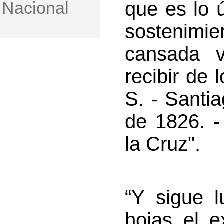
que es lo 
Nacional
sostenim
cansada v
recibir de 
S. - Santi
de 1826. -
la Cruz".
“Y sigue l
hojas el e