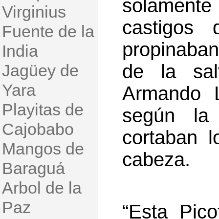
solament
Virginius
castigos
Fuente de la
propinaban
India
de la sal
Jagüey de
Yara
Armando L
Playitas de
según la 
Cajobabo
cortaban 
Mangos de
cabeza.
Baraguá
Arbol de la
Paz
“Esta Picot