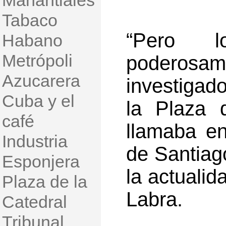
Manantiales
Tabaco
“Pero 
Habano
Metrópoli
poderosa
Azucarera
investigado
Cuba y el
la Plaza 
café
llamaba en
Industria
de Santia
Esponjera
la actuali
Plaza de la
Labra.
Catedral
Tribunal