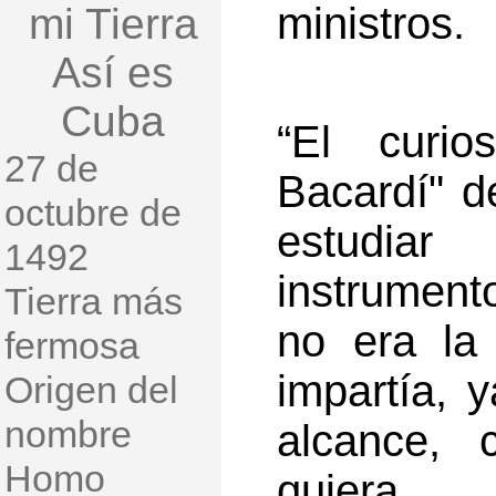
ministros.
mi Tierra
Así es
Cuba
“El curio
27 de
Bacardí" 
octubre de
estudia
1492
instrumento
Tierra más
no era la 
fermosa
impartía, 
Origen del
nombre
alcance, 
Homo
quiera.