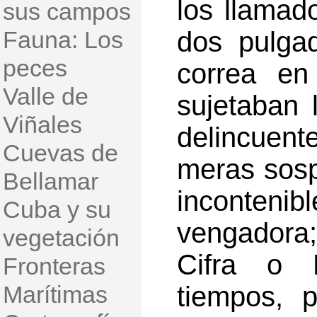
los llamad
sus campos
Fauna: Los
dos pulga
peces
correa en
Valle de
sujetaban 
Viñales
delincuente
Cuevas de
meras sosp
Bellamar
incontenibl
Cuba y su
vengadora;
vegetación
Cifra o 
Fronteras
Marítimas
tiempos, 