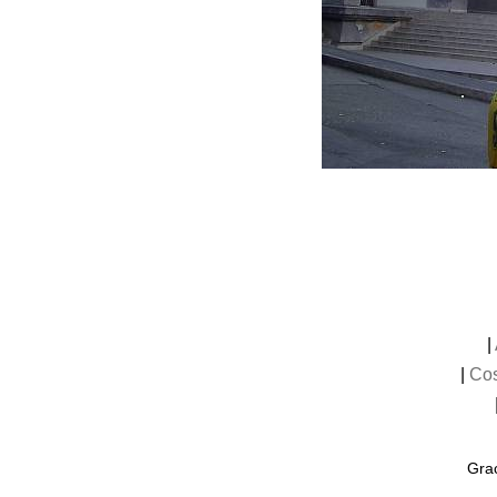
|
|
Cos
Grac