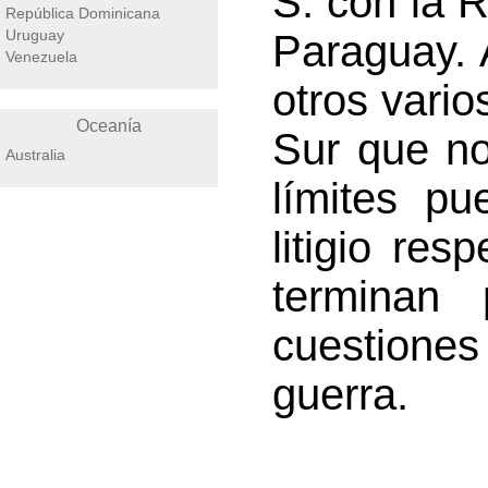
S. con la R
República Dominicana
Uruguay
Paraguay. 
Venezuela
otros vario
Oceanía
Sur que no
Australia
límites p
litigio res
terminan
cuestiones
guerra.