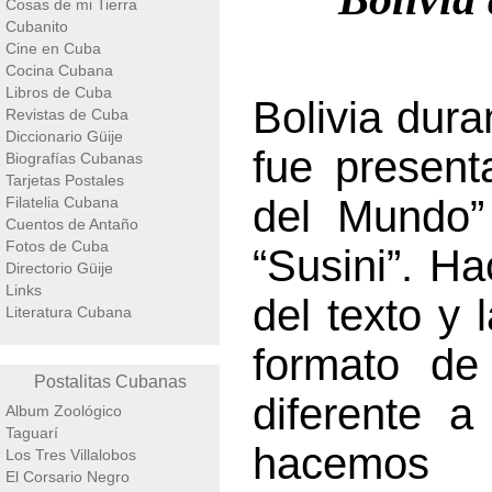
Cosas de mi Tierra
Cubanito
Cine en Cuba
Cocina Cubana
Libros de Cuba
Bolivia dur
Revistas de Cuba
Diccionario Güije
fue present
Biografías Cubanas
Tarjetas Postales
del Mundo” 
Filatelia Cubana
Cuentos de Antaño
Fotos de Cuba
“Susini”. H
Directorio Güije
Links
del texto y 
Literatura Cubana
formato d
Postalitas Cubanas
diferente a
Album Zoológico
Taguarí
hacemos 
Los Tres Villalobos
El Corsario Negro