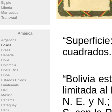
Egipto
Liberia
Marruecos
Transvaal
América
“Superfic
Argentina
Bolivia
cuadrados.
Brasil
Canadá
Chile
Colombia
Costa Rica
Cuba
“Bolivia es
Estados Unidos
Guatemala
limitada al
Haití
México
N. E. y N.;
Panamá
Paraguay
Perú