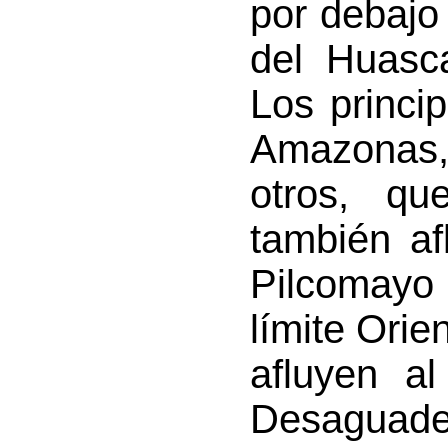
por debajo
del Huasca
Los princip
Amazonas,
otros, qu
también af
Pilcomayo
límite Orie
afluyen a
Desagu