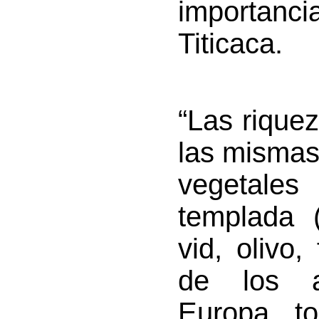
importanc
Titicaca.
“Las riquez
las mismas 
vegetales
templada (
vid, olivo,
de los a
Europa, t