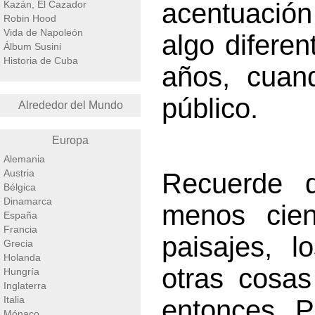
acentuación
Kazán, El Cazador
Robin Hood
Vida de Napoleón
algo difere
Álbum Susini
Historia de Cuba
años, cuand
público.
Alrededor del Mundo
Europa
Alemania
Austria
Recuerde q
Bélgica
Dinamarca
menos cien
España
Francia
paisajes, l
Grecia
Holanda
otras cosa
Hungría
Inglaterra
Italia
entonces. P
Mónaco