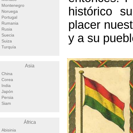
Montenegro
histórico 
Noruega
Portugal
placer nuest
Rumania
Rusia
y a su puebl
Suecia
Suiza
Turquía
Asia
China
Corea
India
Japón
Persia
Siam
África
Abisinia