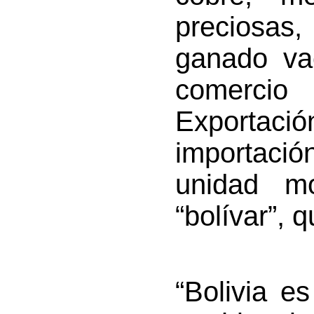
preciosas
ganado vac
comercio
Exportaci
importació
unidad mo
“bolívar”, 
“Bolivia es